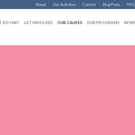
About
Our Activities
Contact
Blog Posts
FAQ
T ROTARY
GET INVOLVED
OUR CAUSES
OUR PROGRAMS
NEWS