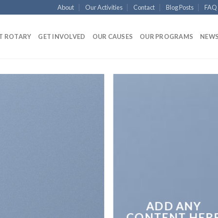
About
Our Activities
Contact
Blog Posts
FAQ
T ROTARY
GET INVOLVED
OUR CAUSES
OUR PROGRAMS
NEWS
ADD ANY
CONTENT HER