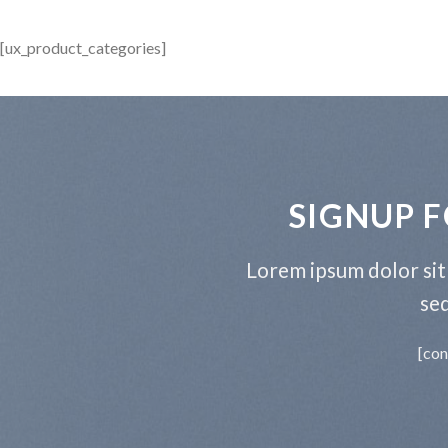
[ux_product_categories]
SIGNUP 
Lorem ipsum dolor sit 
se
[con