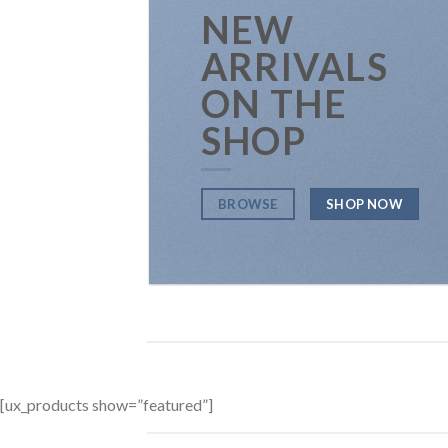
NEW
ARRIVALS
ON THE
SHOP
BROWSE
SHOP NOW
[ux_products show=”featured”]