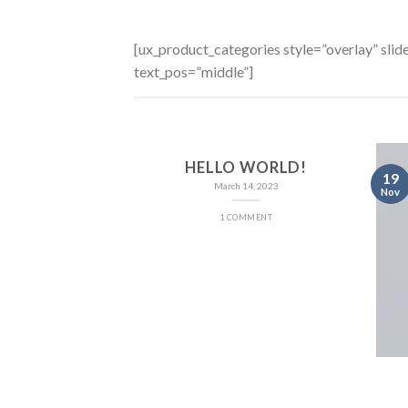
[ux_product_categories style=”overlay” sl
text_pos=”middle”]
HELLO WORLD!
19
March 14, 2023
Nov
1 COMMENT
NT LANDED