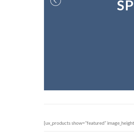
S
[ux_products show=”featured” image_heigh