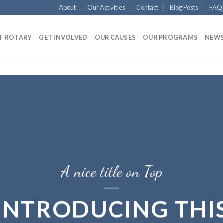
About
Our Activities
Contact
Blog Posts
FAQ
T ROTARY
GET INVOLVED
OUR CAUSES
OUR PROGRAMS
NEWS
A nice title on Top
INTRODUCING THI