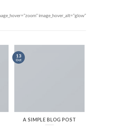
 image_hover=”zoom” image_hover_alt=”glow”
13
Oct
A SIMPLE BLOG POST