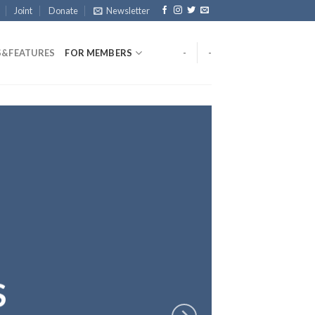
Joint
Donate
Newsletter
&FEATURES
FOR MEMBERS
-
-
S