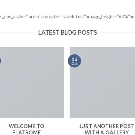
ider_nav_style=”circle” animate=”fadeInLeft” image_height=”87%”
LATEST BLOG POSTS
13
Oct
WELCOME TO
JUST ANOTHER POST
FLATSOME
WITH A GALLERY